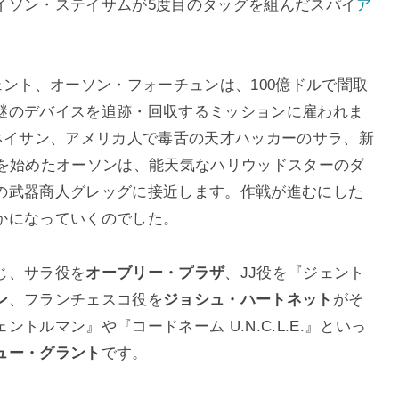
イソン・ステイサムが5度目のタッグを組んだスパイ
ア
ェント、オーソン・フォーチュンは、100億ドルで闇取
謎のデバイスを追跡・回収するミッションに雇われま
ネイサン、アメリカ人で毒舌の天才ハッカーのサラ、新
戦を始めたオーソンは、能天気なハリウッドスターのダ
の武器商人グレッグに接近します。作戦が進むにした
かになっていくのでした。
じ、サラ役を
オーブリー・プラザ
、JJ役を『ジェント
ン
、フランチェスコ役を
ジョシュ・ハートネット
がそ
トルマン』や『コードネーム U.N.C.L.E.』といっ
ュー・グラント
です。