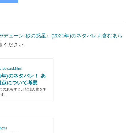
/デューン 砂の惑星』(2021年)のネタバレも含むあら
覧ください。
lot-cast.html
21年)のネタバレ！ あ
違点について考察
1年)のあらすじと登場人物をネ
ます。
html