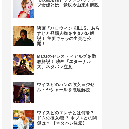
プ女優とは、意味や由来も解説
映画『ハロウィン KILLS』あら
すじと登場人物をネタバレ解
説！ 主要キャラの生死も公
開！
MCUのセレスティアルズを徹
底解説！ 映画『エターナル
ズ』ネタバレ注意
ワイスピのハンの彼女＝ジゼ
ル・ヤシャールを徹底解説！
ワイスピのエレナとは何者？
ドムの彼女/妻？ ホブスとの関
係は？ 【ネタバレ注意】