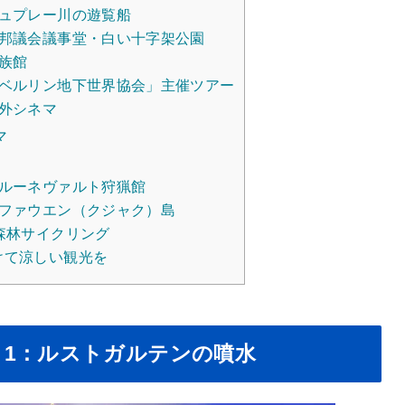
シュプレー川の遊覧船
連邦議会議事堂・白い十字架公園
族館
「ベルリン地下世界協会」主催ツアー
外シネマ
マ
グルーネヴァルト狩猟館
プファウエン（クジャク）島
森林サイクリング
けて涼しい観光を
1：ルストガルテンの噴水