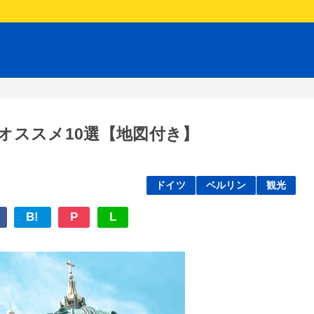
光オススメ10選【地図付き】
ドイツ
ベルリン
観光
B!
P
L