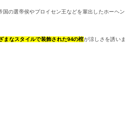
帝国の選帝侯やプロイセン王などを輩出したホーヘン
。
まざまなスタイルで装飾された94の棺
が涼しさを誘いま