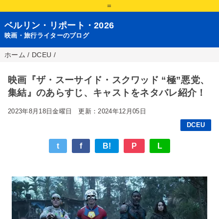
=
ベルリン・リポート・2026
映画・旅行ライターのブログ
ホーム
/
DCEU
/
映画『ザ・スーサイド・スクワッド “極”悪党、
集結』のあらすじ、キャストをネタバレ紹介！
2023年8月18日金曜日
更新：2024年12月05日
DCEU
t
f
B!
P
L