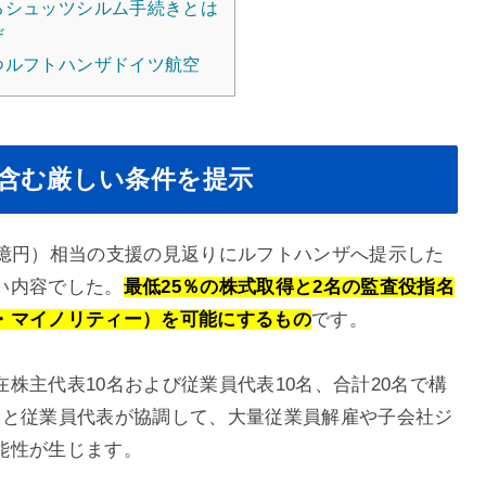
るシュッツシルム手続きとは
ザ
つルフトハンザドイツ航空
含む厳しい条件を提示
20億円）相当の支援の見返りにルフトハンザへ提示した
い内容でした。
最低25％の株式取得と2名の監査役指名
・マイノリティー）を可能にするもの
です。
株主代表10名および従業員代表10名、合計20名で構
役と従業員代表が協調して、大量従業員解雇や子会社ジ
能性が生じます。