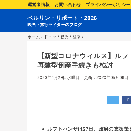
運営者情報
お問い合わせ
プライバシーポリシー
ベルリン・リポート・2026
映画・旅行ライターのブログ
ホーム
/
ドイツ
/
観光
/
経済
/
【新型コロナウィルス】ルフ
再建型倒産手続きも検討
2020年4月29日水曜日
更新：2020年05月08日
t
f
ルフトハンザは27日、政府の支援