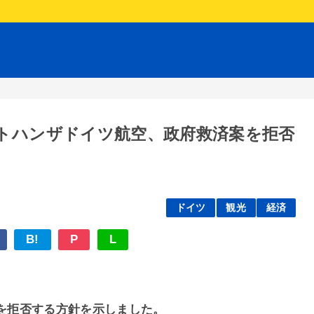
トハンザドイツ航空、政府救済案を拒否
ドイツ
観光
経済
B!
P
L
策を拒否する方針を示しました。