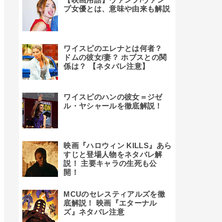
プ女優とは、意味や由来も解説
ワイスピのエレナとは何者？
ドムの彼女/妻？ ホブスとの関
係は？ 【ネタバレ注意】
ワイスピのハンの彼女＝ジゼ
ル・ヤシャールを徹底解説！
映画『ハロウィン KILLS』あら
すじと登場人物をネタバレ解
説！ 主要キャラの生死も公
開！
MCUのセレスティアルズを徹
底解説！ 映画『エターナル
ズ』ネタバレ注意