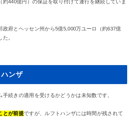
ロ（約440億円）の保証を取り付けて運行を継続していま
府とヘッセン州から5億5,000万ユーロ（約637億
した。
トハンザ
ム手続きの適用を受けるかどうかは未知数です。
ことが前提
ですが、ルフトハンザには時間が残されて