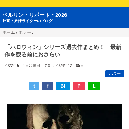
=
ベルリン・リポート・2026
映画・旅行ライターのブログ
ホーム
/
ホラー
/
「ハロウィン」シリーズ過去作まとめ！ 最新
作を観る前におさらい
2022年6月1日水曜日
更新：2024年12月05日
ホラー
t
f
B!
P
L